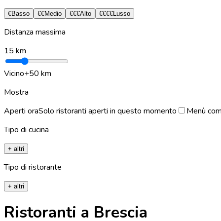
€
Basso
€€
Medio
€€€
Alto
€€€€
Lusso
Distanza massima
15
km
Vicino
+50 km
Mostra
Aperti ora
Solo ristoranti aperti in questo momento
Menù com
Tipo di cucina
+ altri
Tipo di ristorante
+ altri
Ristoranti a Brescia