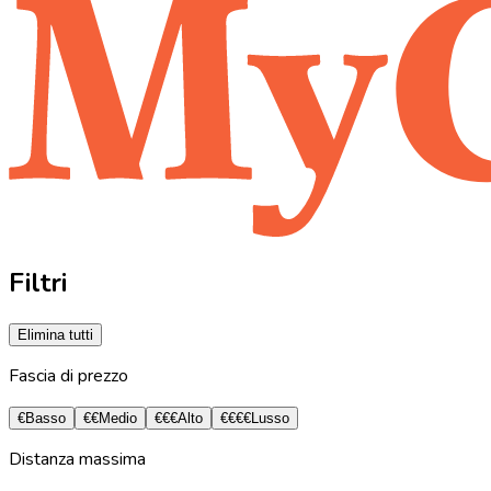
Filtri
Elimina tutti
Fascia di prezzo
€
Basso
€€
Medio
€€€
Alto
€€€€
Lusso
Distanza massima