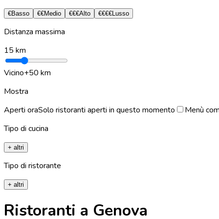
€
Basso
€€
Medio
€€€
Alto
€€€€
Lusso
Distanza massima
15
km
Vicino
+50 km
Mostra
Aperti ora
Solo ristoranti aperti in questo momento
Menù com
Tipo di cucina
+ altri
Tipo di ristorante
+ altri
Ristoranti a Genova