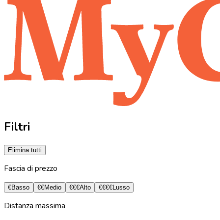
Filtri
Elimina tutti
Fascia di prezzo
€
Basso
€€
Medio
€€€
Alto
€€€€
Lusso
Distanza massima