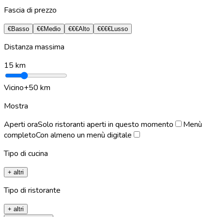
Fascia di prezzo
€
Basso
€€
Medio
€€€
Alto
€€€€
Lusso
Distanza massima
15
km
Vicino
+50 km
Mostra
Aperti ora
Solo ristoranti aperti in questo momento
Menù
completo
Con almeno un menù digitale
Tipo di cucina
+ altri
Tipo di ristorante
+ altri