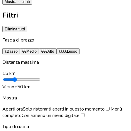
Mostra risultati
Filtri
Elimina tutti
Fascia di prezzo
€
Basso
€€
Medio
€€€
Alto
€€€€
Lusso
Distanza massima
15
km
Vicino
+50 km
Mostra
Aperti ora
Solo ristoranti aperti in questo momento
Menù
completo
Con almeno un menù digitale
Tipo di cucina