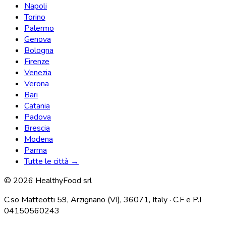
Napoli
Torino
Palermo
Genova
Bologna
Firenze
Venezia
Verona
Bari
Catania
Padova
Brescia
Modena
Parma
Tutte le città →
© 2026 HealthyFood srl
C.so Matteotti 59, Arzignano (VI), 36071, Italy · C.F e P.I
04150560243