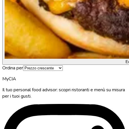
E
Ordina per
MyCIA
Il tuo personal food advisor: scopri ristoranti e menù su misura
per i tuoi gusti.