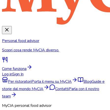
Personal food advisor
Scopri cosa rende MyCIA diverso.
Come funziona
Log in
Sign In
Per ristoratori
Porta il menu su MyCIA
Blog
Guide e
storie dal mondo MyCIA
Contatti
Parla con il nostro
team
MyCIA personal food advisor