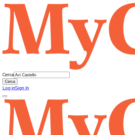
Cerca
Cerca
Log in
Sign In