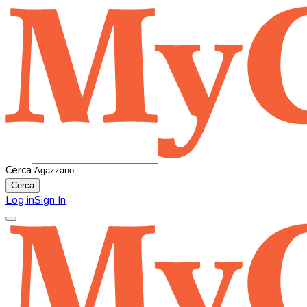
Cerca
Cerca
Log in
Sign In