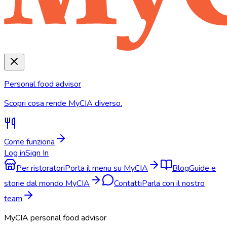
Personal food advisor
Scopri cosa rende MyCIA diverso.
Come funziona
Log in
Sign In
Per ristoratori
Porta il menu su MyCIA
Blog
Guide e
storie dal mondo MyCIA
Contatti
Parla con il nostro
team
MyCIA personal food advisor