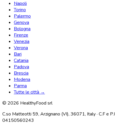
Napoli
Torino
Palermo
Genova
Bologna
Firenze
Venezia
Verona
Bari
Catania
Padova
Brescia
Modena
Parma
Tutte le città →
© 2026 HealthyFood srl
C.so Matteotti 59, Arzignano (VI), 36071, Italy · C.F e P.I
04150560243