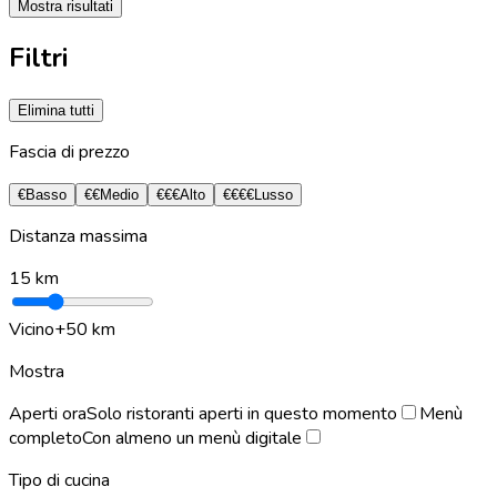
Mostra risultati
Filtri
Elimina tutti
Fascia di prezzo
€
Basso
€€
Medio
€€€
Alto
€€€€
Lusso
Distanza massima
15
km
Vicino
+50 km
Mostra
Aperti ora
Solo ristoranti aperti in questo momento
Menù
completo
Con almeno un menù digitale
Tipo di cucina