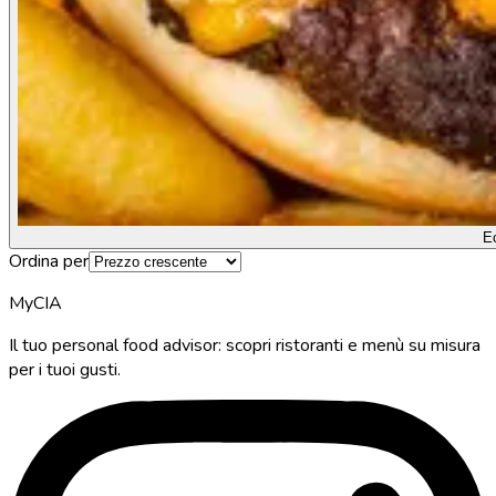
E
Ordina per
MyCIA
Il tuo personal food advisor: scopri ristoranti e menù su misura
per i tuoi gusti.