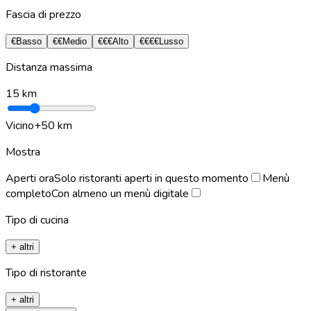
Fascia di prezzo
€
Basso
€€
Medio
€€€
Alto
€€€€
Lusso
Distanza massima
15
km
Vicino
+50 km
Mostra
Aperti ora
Solo ristoranti aperti in questo momento
Menù
completo
Con almeno un menù digitale
Tipo di cucina
+ altri
Tipo di ristorante
+ altri