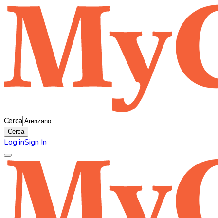
Cerca
Cerca
Log in
Sign In