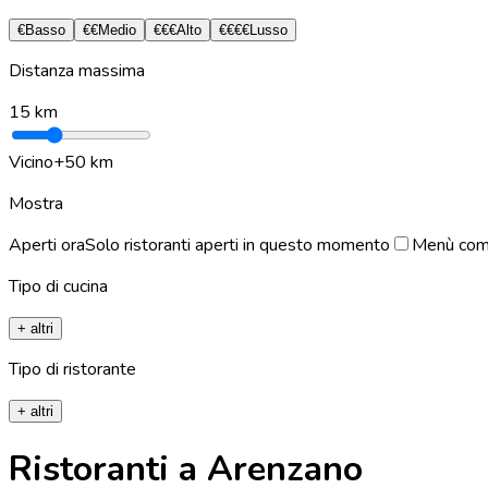
€
Basso
€€
Medio
€€€
Alto
€€€€
Lusso
Distanza massima
15
km
Vicino
+50 km
Mostra
Aperti ora
Solo ristoranti aperti in questo momento
Menù com
Tipo di cucina
+ altri
Tipo di ristorante
+ altri
Ristoranti a Arenzano