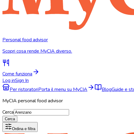
Personal food advisor
Scopri cosa rende MyCIA diverso.
Come funziona
Log in
Sign In
Per ristoratori
Porta il menu su MyCIA
Blog
Guide e s
MyCIA personal food advisor
Cerca
Cerca
Ordina e filtra