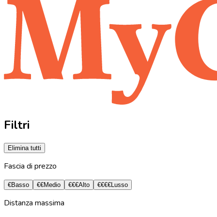
Filtri
Elimina tutti
Fascia di prezzo
€
Basso
€€
Medio
€€€
Alto
€€€€
Lusso
Distanza massima