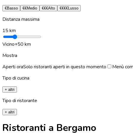
€
Basso
€€
Medio
€€€
Alto
€€€€
Lusso
Distanza massima
15
km
Vicino
+50 km
Mostra
Aperti ora
Solo ristoranti aperti in questo momento
Menù com
Tipo di cucina
+ altri
Tipo di ristorante
+ altri
Ristoranti a Bergamo