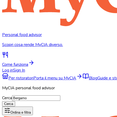
Personal food advisor
Scopri cosa rende MyCIA diverso.
Come funziona
Log in
Sign In
Per ristoratori
Porta il menu su MyCIA
Blog
Guide e s
MyCIA personal food advisor
Cerca
Cerca
Ordina e filtra