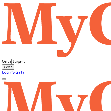
Cerca
Cerca
Log in
Sign In