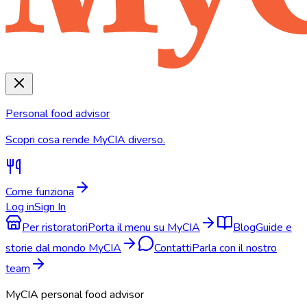
Personal food advisor
Scopri cosa rende MyCIA diverso.
Come funziona
Log in
Sign In
Per ristoratori
Porta il menu su MyCIA
Blog
Guide e
storie dal mondo MyCIA
Contatti
Parla con il nostro
team
MyCIA personal food advisor