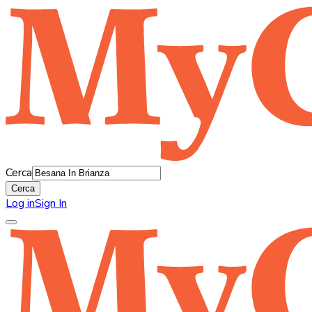
Cerca
Cerca
Log in
Sign In