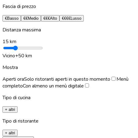
Fascia di prezzo
€
Basso
€€
Medio
€€€
Alto
€€€€
Lusso
Distanza massima
15
km
Vicino
+50 km
Mostra
Aperti ora
Solo ristoranti aperti in questo momento
Menù
completo
Con almeno un menù digitale
Tipo di cucina
+ altri
Tipo di ristorante
+ altri