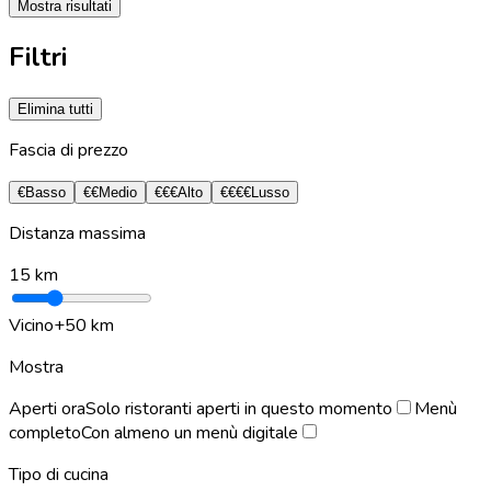
Mostra risultati
Filtri
Elimina tutti
Fascia di prezzo
€
Basso
€€
Medio
€€€
Alto
€€€€
Lusso
Distanza massima
15
km
Vicino
+50 km
Mostra
Aperti ora
Solo ristoranti aperti in questo momento
Menù
completo
Con almeno un menù digitale
Tipo di cucina