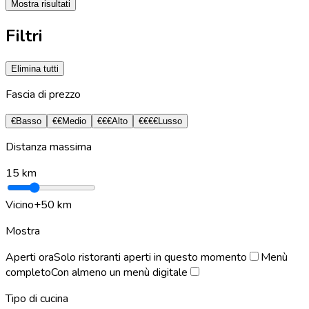
Mostra risultati
Filtri
Elimina tutti
Fascia di prezzo
€
Basso
€€
Medio
€€€
Alto
€€€€
Lusso
Distanza massima
15
km
Vicino
+50 km
Mostra
Aperti ora
Solo ristoranti aperti in questo momento
Menù
completo
Con almeno un menù digitale
Tipo di cucina