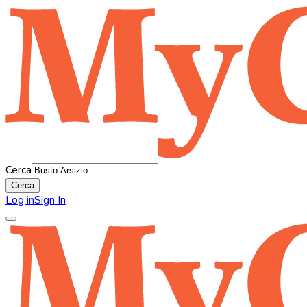
Cerca
Cerca
Log in
Sign In