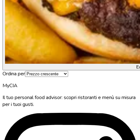
E
Ordina per
MyCIA
Il tuo personal food advisor: scopri ristoranti e menù su misura
per i tuoi gusti.