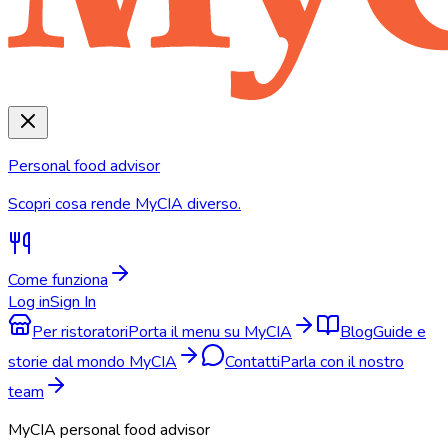
Personal food advisor
Scopri cosa rende MyCIA diverso.
Come funziona
Log in
Sign In
Per ristoratori
Porta il menu su MyCIA
Blog
Guide e
storie dal mondo MyCIA
Contatti
Parla con il nostro
team
MyCIA personal food advisor