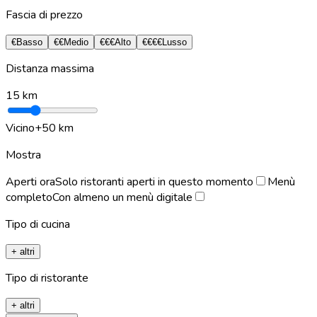
Fascia di prezzo
€
Basso
€€
Medio
€€€
Alto
€€€€
Lusso
Distanza massima
15
km
Vicino
+50 km
Mostra
Aperti ora
Solo ristoranti aperti in questo momento
Menù
completo
Con almeno un menù digitale
Tipo di cucina
+ altri
Tipo di ristorante
+ altri