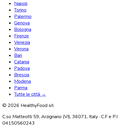
Napoli
Torino
Palermo
Genova
Bologna
Firenze
Venezia
Verona
Bari
Catania
Padova
Brescia
Modena
Parma
Tutte le città →
© 2026 HealthyFood srl
C.so Matteotti 59, Arzignano (VI), 36071, Italy · C.F e P.I
04150560243