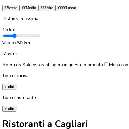
€
Basso
€€
Medio
€€€
Alto
€€€€
Lusso
Distanza massima
15
km
Vicino
+50 km
Mostra
Aperti ora
Solo ristoranti aperti in questo momento
Menù com
Tipo di cucina
+ altri
Tipo di ristorante
+ altri
Ristoranti a Cagliari