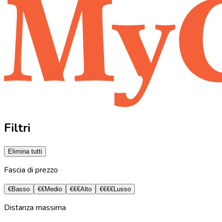
Filtri
Elimina tutti
Fascia di prezzo
€
Basso
€€
Medio
€€€
Alto
€€€€
Lusso
Distanza massima