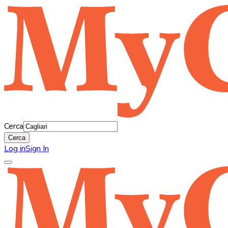
Cerca
Cerca
Log in
Sign In