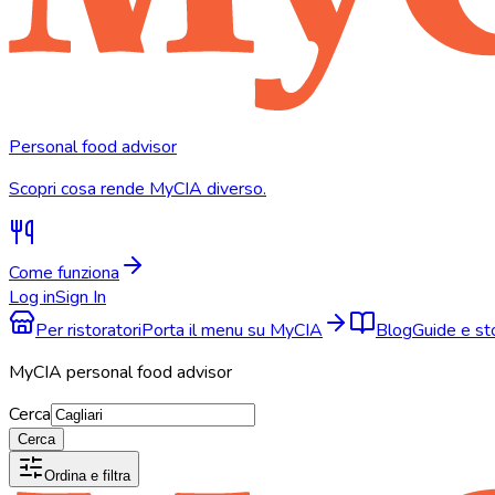
Personal food advisor
Scopri cosa rende MyCIA diverso.
Come funziona
Log in
Sign In
Per ristoratori
Porta il menu su MyCIA
Blog
Guide e s
MyCIA personal food advisor
Cerca
Cerca
Ordina e filtra