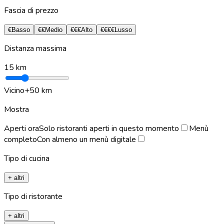
Fascia di prezzo
€
Basso
€€
Medio
€€€
Alto
€€€€
Lusso
Distanza massima
15
km
Vicino
+50 km
Mostra
Aperti ora
Solo ristoranti aperti in questo momento
Menù
completo
Con almeno un menù digitale
Tipo di cucina
+ altri
Tipo di ristorante
+ altri