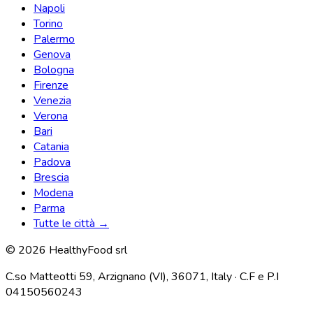
Napoli
Torino
Palermo
Genova
Bologna
Firenze
Venezia
Verona
Bari
Catania
Padova
Brescia
Modena
Parma
Tutte le città →
© 2026 HealthyFood srl
C.so Matteotti 59, Arzignano (VI), 36071, Italy · C.F e P.I
04150560243