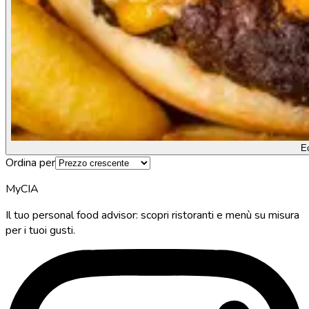
E
Ordina per
MyCIA
Il tuo personal food advisor: scopri ristoranti e menù su misura
per i tuoi gusti.