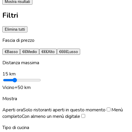
Mostra risultati
Filtri
Elimina tutti
Fascia di prezzo
€
Basso
€€
Medio
€€€
Alto
€€€€
Lusso
Distanza massima
15
km
Vicino
+50 km
Mostra
Aperti ora
Solo ristoranti aperti in questo momento
Menù
completo
Con almeno un menù digitale
Tipo di cucina