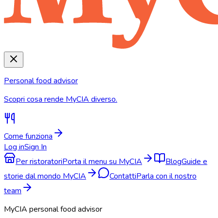
Personal food advisor
Scopri cosa rende MyCIA diverso.
Come funziona
Log in
Sign In
Per ristoratori
Porta il menu su MyCIA
Blog
Guide e
storie dal mondo MyCIA
Contatti
Parla con il nostro
team
MyCIA personal food advisor