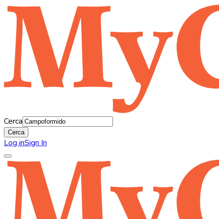
Cerca
Cerca
Log in
Sign In