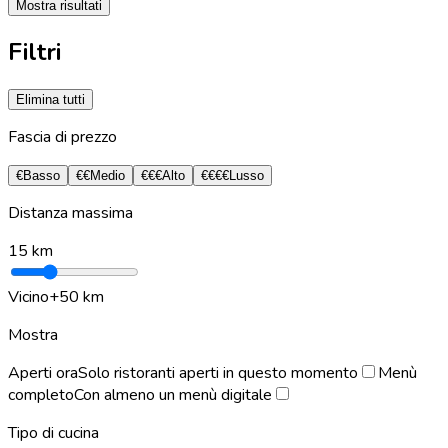
Mostra risultati
Filtri
Elimina tutti
Fascia di prezzo
€
Basso
€€
Medio
€€€
Alto
€€€€
Lusso
Distanza massima
15
km
Vicino
+50 km
Mostra
Aperti ora
Solo ristoranti aperti in questo momento
Menù
completo
Con almeno un menù digitale
Tipo di cucina