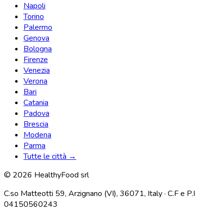
Napoli
Torino
Palermo
Genova
Bologna
Firenze
Venezia
Verona
Bari
Catania
Padova
Brescia
Modena
Parma
Tutte le città →
© 2026 HealthyFood srl
C.so Matteotti 59, Arzignano (VI), 36071, Italy · C.F e P.I
04150560243