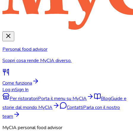
Personal food advisor
Scopri cosa rende MyCIA diverso.
Come funziona
Log in
Sign In
Per ristoratori
Porta il menu su MyCIA
Blog
Guide e
storie dal mondo MyCIA
Contatti
Parla con il nostro
team
MyCIA personal food advisor