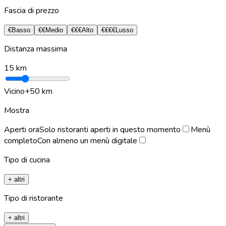
Fascia di prezzo
€
Basso
€€
Medio
€€€
Alto
€€€€
Lusso
Distanza massima
15
km
Vicino
+50 km
Mostra
Aperti ora
Solo ristoranti aperti in questo momento
Menù
completo
Con almeno un menù digitale
Tipo di cucina
+ altri
Tipo di ristorante
+ altri