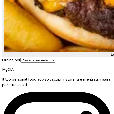
E
Ordina per
MyCIA
Il tuo personal food advisor: scopri ristoranti e menù su misura
per i tuoi gusti.