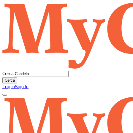
Cerca
Cerca
Log in
Sign In