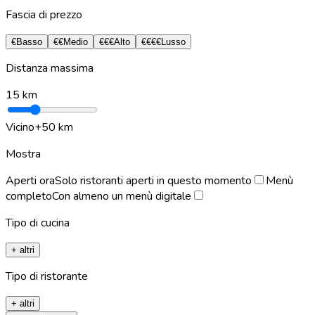
Fascia di prezzo
€
Basso
€€
Medio
€€€
Alto
€€€€
Lusso
Distanza massima
15
km
Vicino
+50 km
Mostra
Aperti ora
Solo ristoranti aperti in questo momento
Menù
completo
Con almeno un menù digitale
Tipo di cucina
+ altri
Tipo di ristorante
+ altri