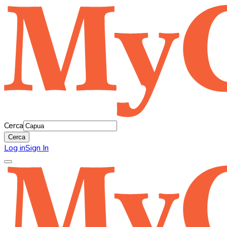
Cerca
Cerca
Log in
Sign In