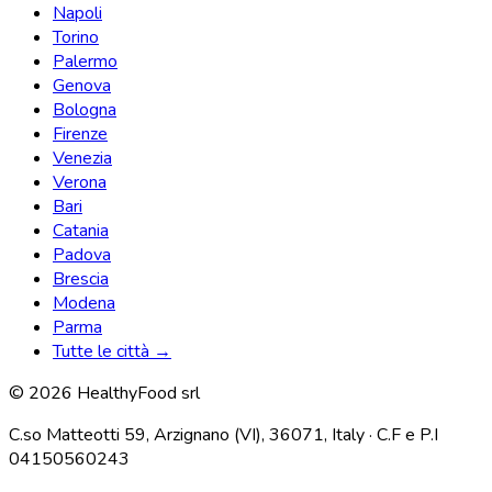
Napoli
Torino
Palermo
Genova
Bologna
Firenze
Venezia
Verona
Bari
Catania
Padova
Brescia
Modena
Parma
Tutte le città →
© 2026 HealthyFood srl
C.so Matteotti 59, Arzignano (VI), 36071, Italy · C.F e P.I
04150560243