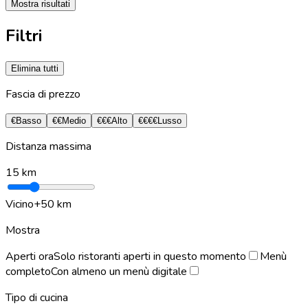
Mostra risultati
Filtri
Elimina tutti
Fascia di prezzo
€
Basso
€€
Medio
€€€
Alto
€€€€
Lusso
Distanza massima
15
km
Vicino
+50 km
Mostra
Aperti ora
Solo ristoranti aperti in questo momento
Menù
completo
Con almeno un menù digitale
Tipo di cucina