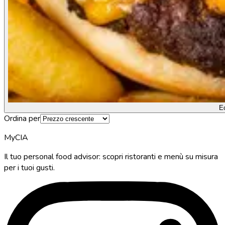
E
Ordina per
MyCIA
Il tuo personal food advisor: scopri ristoranti e menù su misura
per i tuoi gusti.