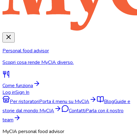
Personal food advisor
Scopri cosa rende MyCIA diverso.
Come funziona
Log in
Sign In
Per ristoratori
Porta il menu su MyCIA
Blog
Guide e
storie dal mondo MyCIA
Contatti
Parla con il nostro
team
MyCIA personal food advisor