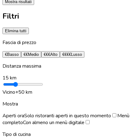
Mostra risultati
Filtri
Elimina tutti
Fascia di prezzo
€
Basso
€€
Medio
€€€
Alto
€€€€
Lusso
Distanza massima
15
km
Vicino
+50 km
Mostra
Aperti ora
Solo ristoranti aperti in questo momento
Menù
completo
Con almeno un menù digitale
Tipo di cucina