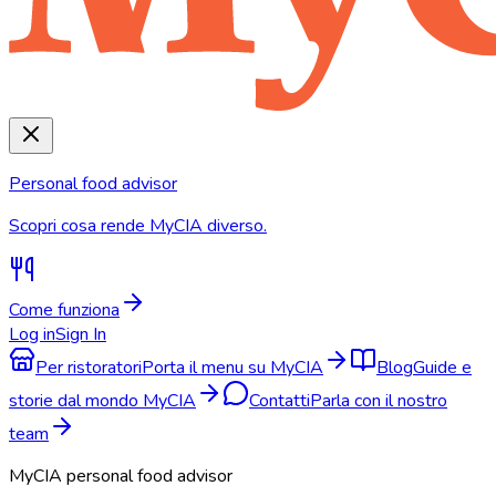
Personal food advisor
Scopri cosa rende MyCIA diverso.
Come funziona
Log in
Sign In
Per ristoratori
Porta il menu su MyCIA
Blog
Guide e
storie dal mondo MyCIA
Contatti
Parla con il nostro
team
MyCIA personal food advisor