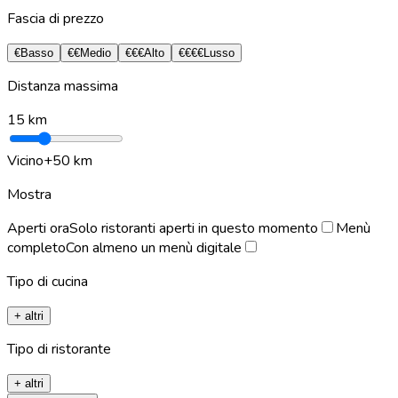
Fascia di prezzo
€
Basso
€€
Medio
€€€
Alto
€€€€
Lusso
Distanza massima
15
km
Vicino
+50 km
Mostra
Aperti ora
Solo ristoranti aperti in questo momento
Menù
completo
Con almeno un menù digitale
Tipo di cucina
+ altri
Tipo di ristorante
+ altri