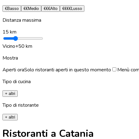
€
Basso
€€
Medio
€€€
Alto
€€€€
Lusso
Distanza massima
15
km
Vicino
+50 km
Mostra
Aperti ora
Solo ristoranti aperti in questo momento
Menù com
Tipo di cucina
+ altri
Tipo di ristorante
+ altri
Ristoranti a Catania