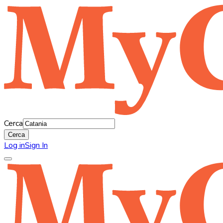
Cerca
Cerca
Log in
Sign In