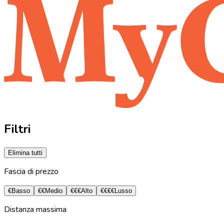
Filtri
Elimina tutti
Fascia di prezzo
€
Basso
€€
Medio
€€€
Alto
€€€€
Lusso
Distanza massima