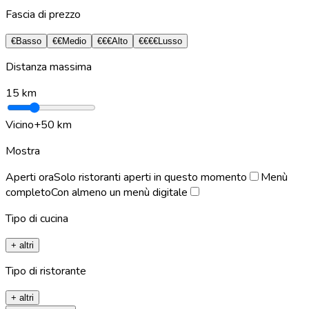
Fascia di prezzo
€
Basso
€€
Medio
€€€
Alto
€€€€
Lusso
Distanza massima
15
km
Vicino
+50 km
Mostra
Aperti ora
Solo ristoranti aperti in questo momento
Menù
completo
Con almeno un menù digitale
Tipo di cucina
+ altri
Tipo di ristorante
+ altri