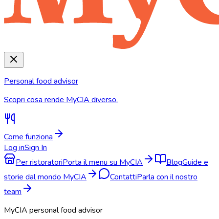
Personal food advisor
Scopri cosa rende MyCIA diverso.
Come funziona
Log in
Sign In
Per ristoratori
Porta il menu su MyCIA
Blog
Guide e
storie dal mondo MyCIA
Contatti
Parla con il nostro
team
MyCIA personal food advisor