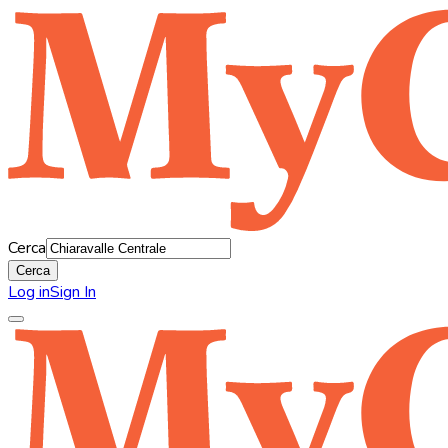
Cerca
Cerca
Log in
Sign In