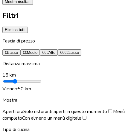
Mostra risultati
Filtri
Elimina tutti
Fascia di prezzo
€
Basso
€€
Medio
€€€
Alto
€€€€
Lusso
Distanza massima
15
km
Vicino
+50 km
Mostra
Aperti ora
Solo ristoranti aperti in questo momento
Menù
completo
Con almeno un menù digitale
Tipo di cucina