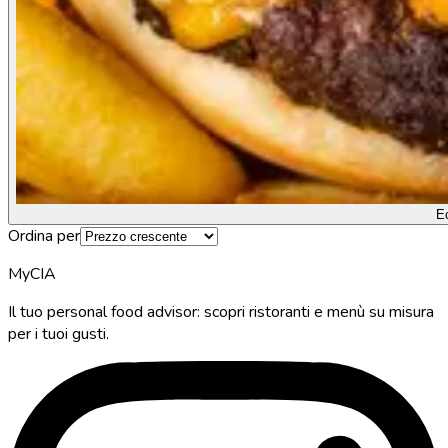
E
Ordina per
MyCIA
Il tuo personal food advisor: scopri ristoranti e menù su misura
per i tuoi gusti.