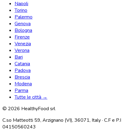
Napoli
Torino
Palermo
Genova
Bologna
Firenze
Venezia
Verona
Bari
Catania
Padova
Brescia
Modena
Parma
Tutte le città →
© 2026 HealthyFood srl
C.so Matteotti 59, Arzignano (VI), 36071, Italy · C.F e P.I
04150560243