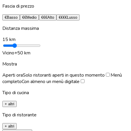
Fascia di prezzo
€
Basso
€€
Medio
€€€
Alto
€€€€
Lusso
Distanza massima
15
km
Vicino
+50 km
Mostra
Aperti ora
Solo ristoranti aperti in questo momento
Menù
completo
Con almeno un menù digitale
Tipo di cucina
+ altri
Tipo di ristorante
+ altri