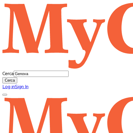
Cerca
Cerca
Log in
Sign In