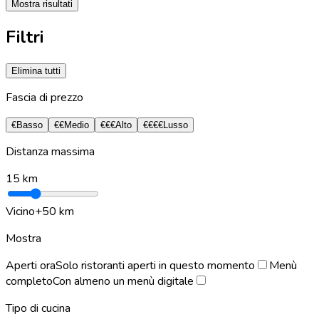
Mostra risultati
Filtri
Elimina tutti
Fascia di prezzo
€
Basso
€€
Medio
€€€
Alto
€€€€
Lusso
Distanza massima
15
km
Vicino
+50 km
Mostra
Aperti ora
Solo ristoranti aperti in questo momento
Menù
completo
Con almeno un menù digitale
Tipo di cucina