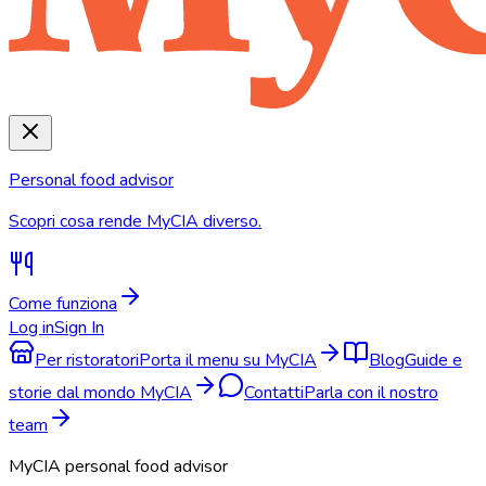
Personal food advisor
Scopri cosa rende MyCIA diverso.
Come funziona
Log in
Sign In
Per ristoratori
Porta il menu su MyCIA
Blog
Guide e
storie dal mondo MyCIA
Contatti
Parla con il nostro
team
MyCIA personal food advisor