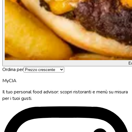
E
Ordina per
MyCIA
Il tuo personal food advisor: scopri ristoranti e menù su misura
per i tuoi gusti.