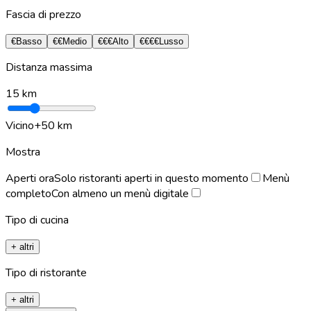
Fascia di prezzo
€
Basso
€€
Medio
€€€
Alto
€€€€
Lusso
Distanza massima
15
km
Vicino
+50 km
Mostra
Aperti ora
Solo ristoranti aperti in questo momento
Menù
completo
Con almeno un menù digitale
Tipo di cucina
+ altri
Tipo di ristorante
+ altri