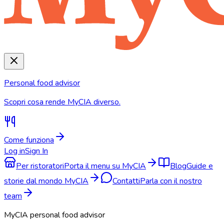
Personal food advisor
Scopri cosa rende MyCIA diverso.
Come funziona
Log in
Sign In
Per ristoratori
Porta il menu su MyCIA
Blog
Guide e
storie dal mondo MyCIA
Contatti
Parla con il nostro
team
MyCIA personal food advisor