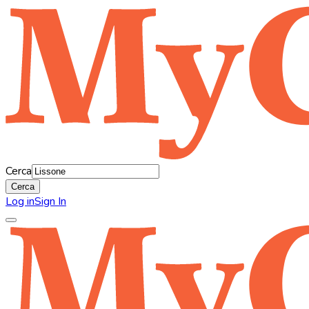
Cerca
Cerca
Log in
Sign In