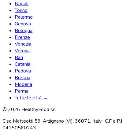
Napoli
Torino
Palermo
Genova
Bologna
Firenze
Venezia
Verona
Bari
Catania
Padova
Brescia
Modena
Parma
Tutte le città →
© 2026 HealthyFood srl
C.so Matteotti 59, Arzignano (VI), 36071, Italy · C.F e P.I
04150560243