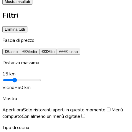
Mostra risultati
Filtri
Elimina tutti
Fascia di prezzo
€
Basso
€€
Medio
€€€
Alto
€€€€
Lusso
Distanza massima
15
km
Vicino
+50 km
Mostra
Aperti ora
Solo ristoranti aperti in questo momento
Menù
completo
Con almeno un menù digitale
Tipo di cucina