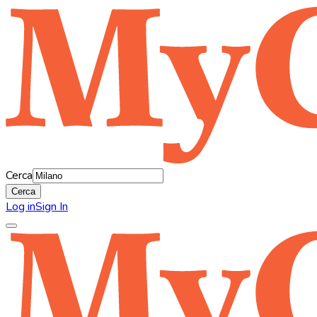
Cerca
Cerca
Log in
Sign In