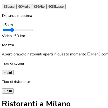
€
Basso
€€
Medio
€€€
Alto
€€€€
Lusso
Distanza massima
15
km
Vicino
+50 km
Mostra
Aperti ora
Solo ristoranti aperti in questo momento
Menù com
Tipo di cucina
+ altri
Tipo di ristorante
+ altri
Ristoranti a Milano