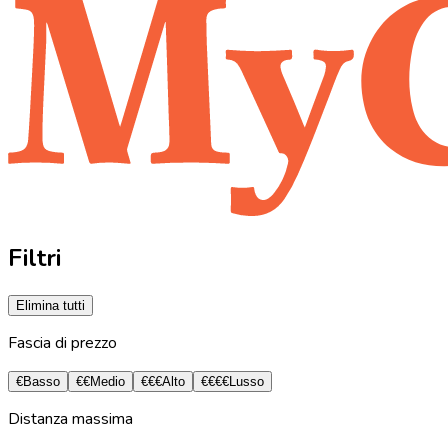
Filtri
Elimina tutti
Fascia di prezzo
€
Basso
€€
Medio
€€€
Alto
€€€€
Lusso
Distanza massima