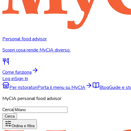
Personal food advisor
Scopri cosa rende MyCIA diverso.
Come funziona
Log in
Sign In
Per ristoratori
Porta il menu su MyCIA
Blog
Guide e s
MyCIA personal food advisor
Cerca
Cerca
Ordina e filtra