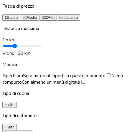
Fascia di prezzo
€
Basso
€€
Medio
€€€
Alto
€€€€
Lusso
Distanza massima
15
km
Vicino
+50 km
Mostra
Aperti ora
Solo ristoranti aperti in questo momento
Menù
completo
Con almeno un menù digitale
Tipo di cucina
+ altri
Tipo di ristorante
+ altri