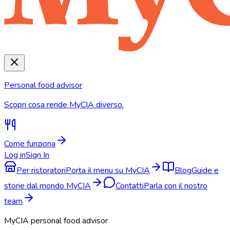
Personal food advisor
Scopri cosa rende MyCIA diverso.
Come funziona
Log in
Sign In
Per ristoratori
Porta il menu su MyCIA
Blog
Guide e
storie dal mondo MyCIA
Contatti
Parla con il nostro
team
MyCIA personal food advisor