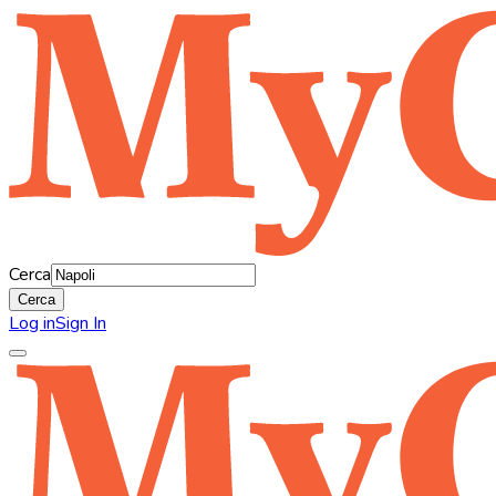
Cerca
Cerca
Log in
Sign In