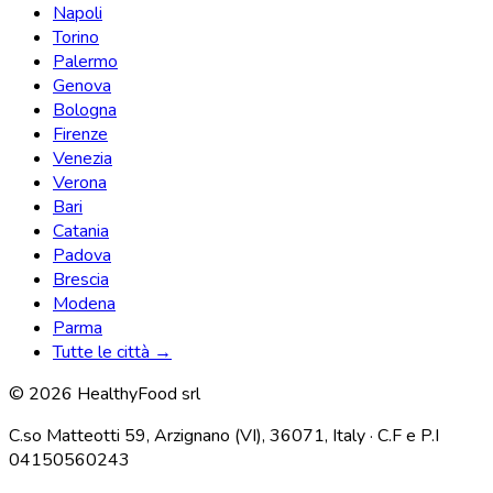
Napoli
Torino
Palermo
Genova
Bologna
Firenze
Venezia
Verona
Bari
Catania
Padova
Brescia
Modena
Parma
Tutte le città →
© 2026 HealthyFood srl
C.so Matteotti 59, Arzignano (VI), 36071, Italy · C.F e P.I
04150560243