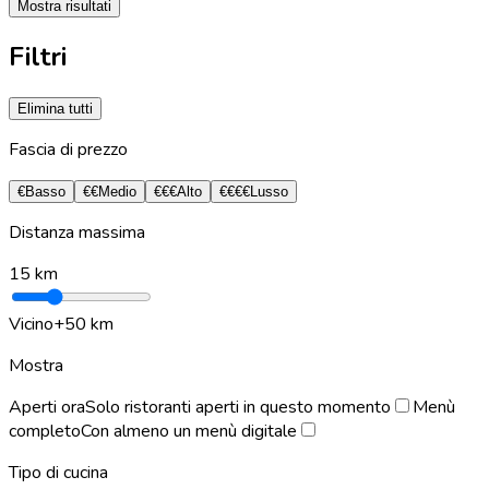
Mostra risultati
Filtri
Elimina tutti
Fascia di prezzo
€
Basso
€€
Medio
€€€
Alto
€€€€
Lusso
Distanza massima
15
km
Vicino
+50 km
Mostra
Aperti ora
Solo ristoranti aperti in questo momento
Menù
completo
Con almeno un menù digitale
Tipo di cucina