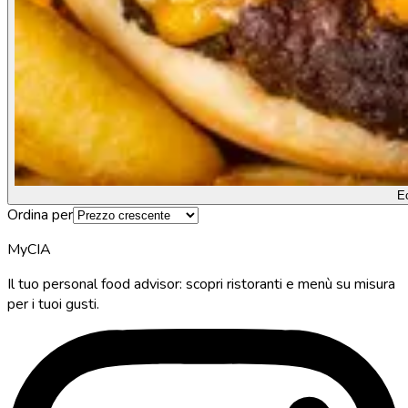
E
Ordina per
MyCIA
Il tuo personal food advisor: scopri ristoranti e menù su misura
per i tuoi gusti.