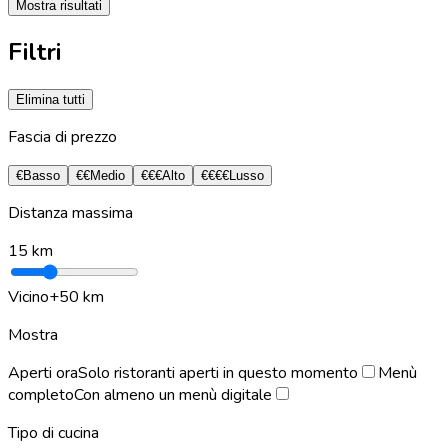
Mostra risultati
Filtri
Elimina tutti
Fascia di prezzo
€
Basso
€€
Medio
€€€
Alto
€€€€
Lusso
Distanza massima
15
km
Vicino
+50 km
Mostra
Aperti ora
Solo ristoranti aperti in questo momento
Menù
completo
Con almeno un menù digitale
Tipo di cucina