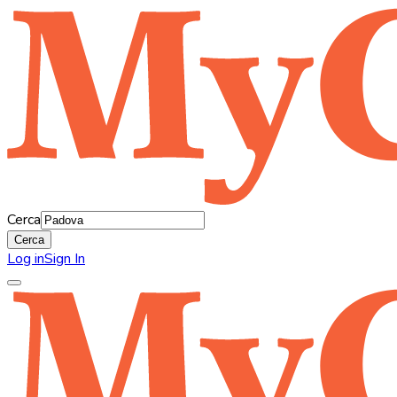
Cerca
Cerca
Log in
Sign In