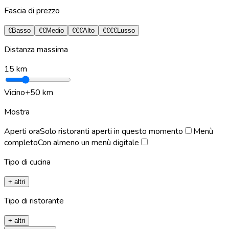
Fascia di prezzo
€
Basso
€€
Medio
€€€
Alto
€€€€
Lusso
Distanza massima
15
km
Vicino
+50 km
Mostra
Aperti ora
Solo ristoranti aperti in questo momento
Menù
completo
Con almeno un menù digitale
Tipo di cucina
+ altri
Tipo di ristorante
+ altri