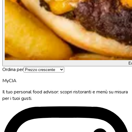
E
Ordina per
MyCIA
Il tuo personal food advisor: scopri ristoranti e menù su misura
per i tuoi gusti.