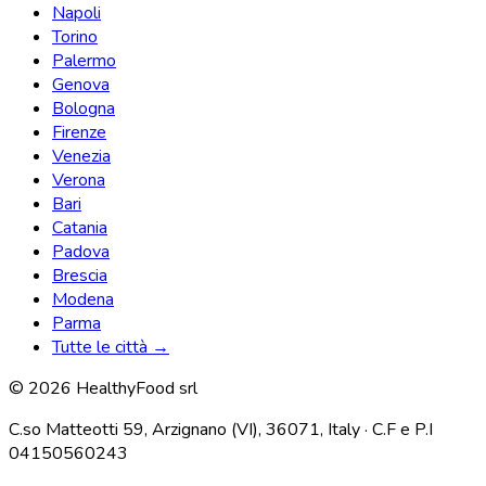
Napoli
Torino
Palermo
Genova
Bologna
Firenze
Venezia
Verona
Bari
Catania
Padova
Brescia
Modena
Parma
Tutte le città →
© 2026 HealthyFood srl
C.so Matteotti 59, Arzignano (VI), 36071, Italy · C.F e P.I
04150560243