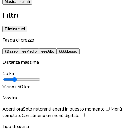
Mostra risultati
Filtri
Elimina tutti
Fascia di prezzo
€
Basso
€€
Medio
€€€
Alto
€€€€
Lusso
Distanza massima
15
km
Vicino
+50 km
Mostra
Aperti ora
Solo ristoranti aperti in questo momento
Menù
completo
Con almeno un menù digitale
Tipo di cucina