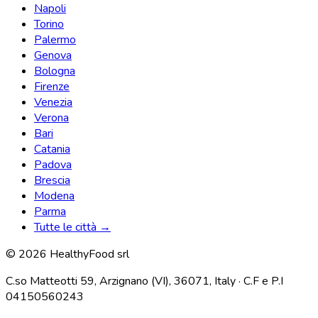
Napoli
Torino
Palermo
Genova
Bologna
Firenze
Venezia
Verona
Bari
Catania
Padova
Brescia
Modena
Parma
Tutte le città →
© 2026 HealthyFood srl
C.so Matteotti 59, Arzignano (VI), 36071, Italy · C.F e P.I
04150560243