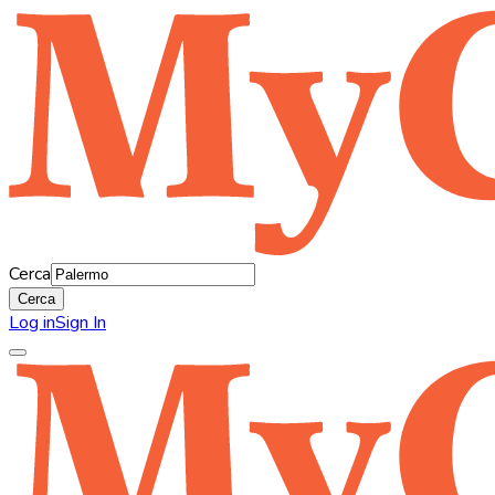
Cerca
Cerca
Log in
Sign In