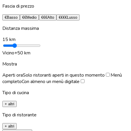
Fascia di prezzo
€
Basso
€€
Medio
€€€
Alto
€€€€
Lusso
Distanza massima
15
km
Vicino
+50 km
Mostra
Aperti ora
Solo ristoranti aperti in questo momento
Menù
completo
Con almeno un menù digitale
Tipo di cucina
+ altri
Tipo di ristorante
+ altri