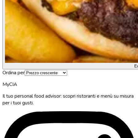
E
Ordina per
MyCIA
Il tuo personal food advisor: scopri ristoranti e menù su misura
per i tuoi gusti.