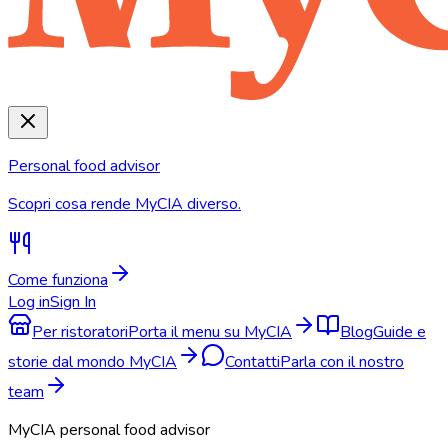
Personal food advisor
Scopri cosa rende MyCIA diverso.
Come funziona
Log in
Sign In
Per ristoratori
Porta il menu su MyCIA
Blog
Guide e
storie dal mondo MyCIA
Contatti
Parla con il nostro
team
MyCIA personal food advisor