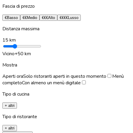
Fascia di prezzo
€
Basso
€€
Medio
€€€
Alto
€€€€
Lusso
Distanza massima
15
km
Vicino
+50 km
Mostra
Aperti ora
Solo ristoranti aperti in questo momento
Menù
completo
Con almeno un menù digitale
Tipo di cucina
+ altri
Tipo di ristorante
+ altri