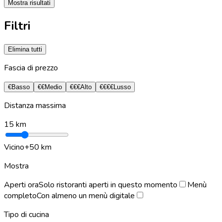
Mostra risultati
Filtri
Elimina tutti
Fascia di prezzo
€
Basso
€€
Medio
€€€
Alto
€€€€
Lusso
Distanza massima
15
km
Vicino
+50 km
Mostra
Aperti ora
Solo ristoranti aperti in questo momento
Menù
completo
Con almeno un menù digitale
Tipo di cucina