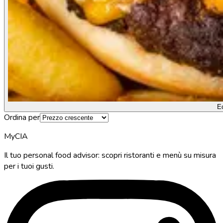
E
Ordina per
MyCIA
Il tuo personal food advisor: scopri ristoranti e menù su misura
per i tuoi gusti.