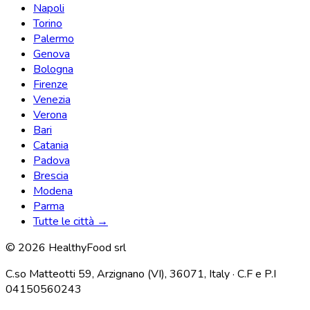
Napoli
Torino
Palermo
Genova
Bologna
Firenze
Venezia
Verona
Bari
Catania
Padova
Brescia
Modena
Parma
Tutte le città →
© 2026 HealthyFood srl
C.so Matteotti 59, Arzignano (VI), 36071, Italy · C.F e P.I
04150560243