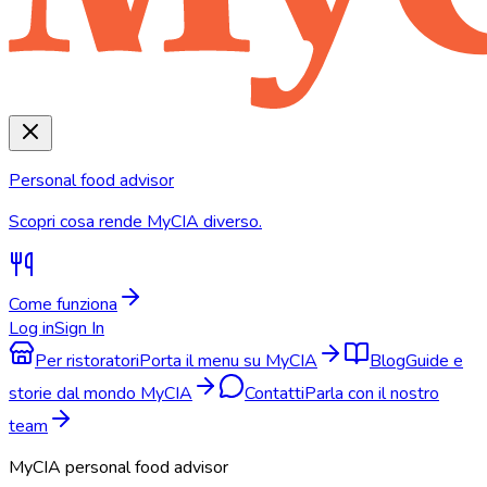
Personal food advisor
Scopri cosa rende MyCIA diverso.
Come funziona
Log in
Sign In
Per ristoratori
Porta il menu su MyCIA
Blog
Guide e
storie dal mondo MyCIA
Contatti
Parla con il nostro
team
MyCIA personal food advisor