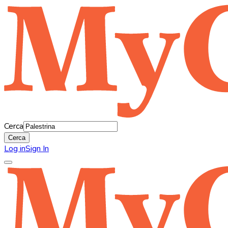
Cerca
Cerca
Log in
Sign In