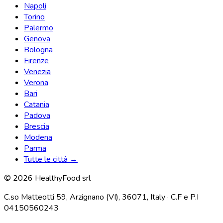
Napoli
Torino
Palermo
Genova
Bologna
Firenze
Venezia
Verona
Bari
Catania
Padova
Brescia
Modena
Parma
Tutte le città →
© 2026 HealthyFood srl
C.so Matteotti 59, Arzignano (VI), 36071, Italy · C.F e P.I
04150560243