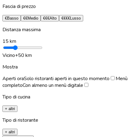
Fascia di prezzo
€
Basso
€€
Medio
€€€
Alto
€€€€
Lusso
Distanza massima
15
km
Vicino
+50 km
Mostra
Aperti ora
Solo ristoranti aperti in questo momento
Menù
completo
Con almeno un menù digitale
Tipo di cucina
+ altri
Tipo di ristorante
+ altri