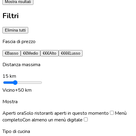
Mostra risultati
Filtri
Elimina tutti
Fascia di prezzo
€
Basso
€€
Medio
€€€
Alto
€€€€
Lusso
Distanza massima
15
km
Vicino
+50 km
Mostra
Aperti ora
Solo ristoranti aperti in questo momento
Menù
completo
Con almeno un menù digitale
Tipo di cucina