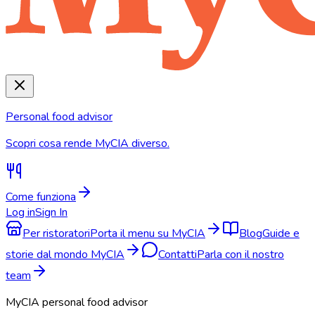
Personal food advisor
Scopri cosa rende MyCIA diverso.
Come funziona
Log in
Sign In
Per ristoratori
Porta il menu su MyCIA
Blog
Guide e
storie dal mondo MyCIA
Contatti
Parla con il nostro
team
MyCIA personal food advisor