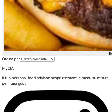
E
Ordina per
MyCIA
Il tuo personal food advisor: scopri ristoranti e menù su misura
per i tuoi gusti.