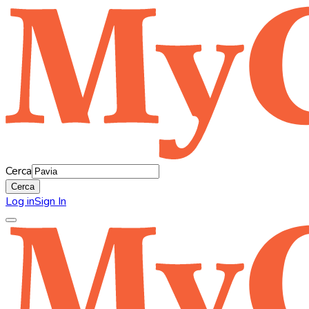
Cerca
Cerca
Log in
Sign In