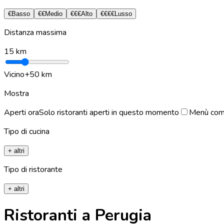
€
Basso
€€
Medio
€€€
Alto
€€€€
Lusso
Distanza massima
15
km
Vicino
+50 km
Mostra
Aperti ora
Solo ristoranti aperti in questo momento
Menù com
Tipo di cucina
+ altri
Tipo di ristorante
+ altri
Ristoranti a Perugia