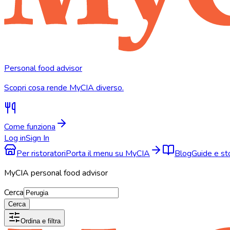
Personal food advisor
Scopri cosa rende MyCIA diverso.
Come funziona
Log in
Sign In
Per ristoratori
Porta il menu su MyCIA
Blog
Guide e s
MyCIA personal food advisor
Cerca
Cerca
Ordina e filtra