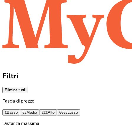
Filtri
Elimina tutti
Fascia di prezzo
€
Basso
€€
Medio
€€€
Alto
€€€€
Lusso
Distanza massima