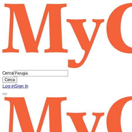
Cerca
Cerca
Log in
Sign In