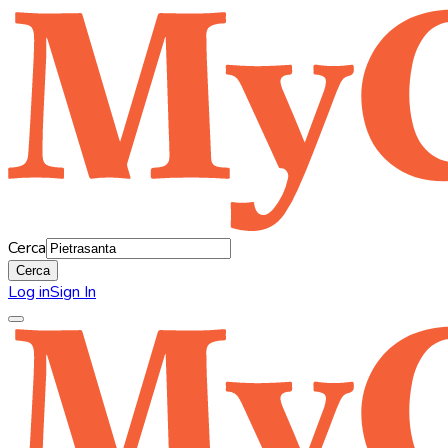
Cerca
Cerca
Log in
Sign In