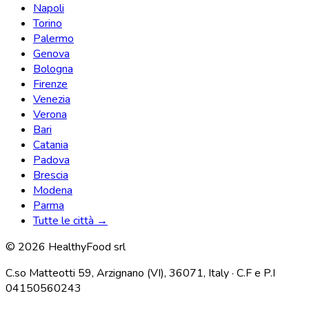
Napoli
Torino
Palermo
Genova
Bologna
Firenze
Venezia
Verona
Bari
Catania
Padova
Brescia
Modena
Parma
Tutte le città →
© 2026 HealthyFood srl
C.so Matteotti 59, Arzignano (VI), 36071, Italy · C.F e P.I
04150560243