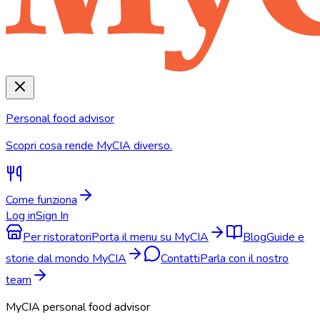
Personal food advisor
Scopri cosa rende MyCIA diverso.
Come funziona
Log in
Sign In
Per ristoratori
Porta il menu su MyCIA
Blog
Guide e
storie dal mondo MyCIA
Contatti
Parla con il nostro
team
MyCIA personal food advisor