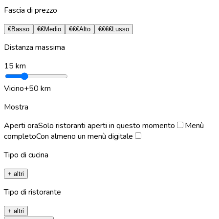
Fascia di prezzo
€
Basso
€€
Medio
€€€
Alto
€€€€
Lusso
Distanza massima
15
km
Vicino
+50 km
Mostra
Aperti ora
Solo ristoranti aperti in questo momento
Menù
completo
Con almeno un menù digitale
Tipo di cucina
+ altri
Tipo di ristorante
+ altri