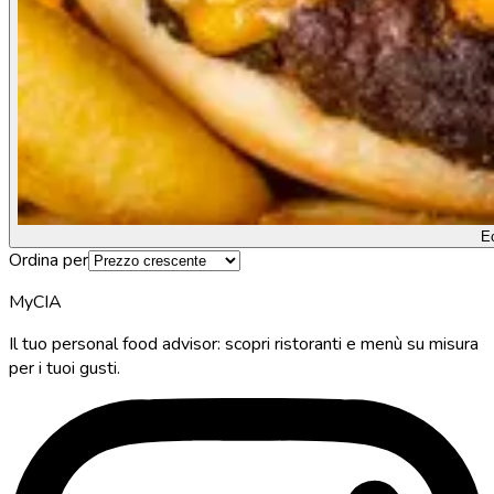
E
Ordina per
MyCIA
Il tuo personal food advisor: scopri ristoranti e menù su misura
per i tuoi gusti.