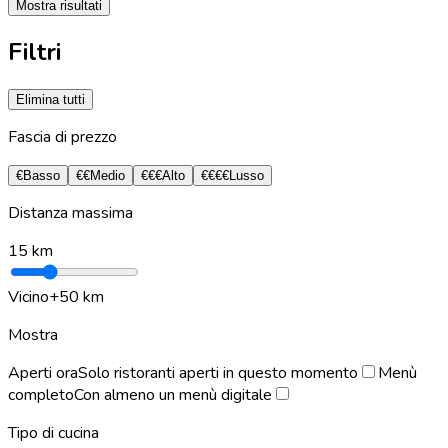
Mostra risultati
Filtri
Elimina tutti
Fascia di prezzo
€
Basso
€€
Medio
€€€
Alto
€€€€
Lusso
Distanza massima
15
km
Vicino
+50 km
Mostra
Aperti ora
Solo ristoranti aperti in questo momento
Menù
completo
Con almeno un menù digitale
Tipo di cucina