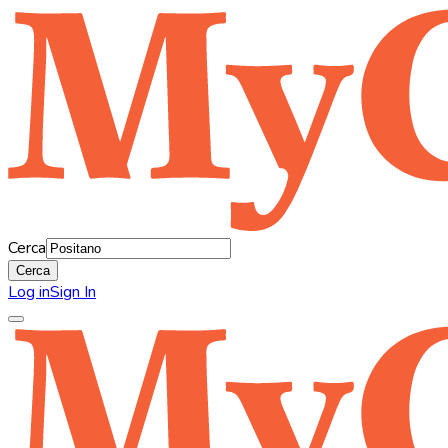
Cerca
Cerca
Log in
Sign In