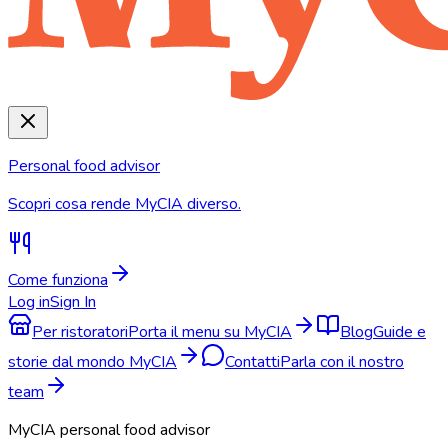
Personal food advisor
Scopri cosa rende MyCIA diverso.
Come funziona
Log in
Sign In
Per ristoratori
Porta il menu su MyCIA
Blog
Guide e
storie dal mondo MyCIA
Contatti
Parla con il nostro
team
MyCIA personal food advisor