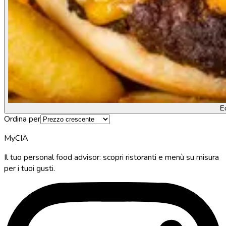
E
Ordina per
MyCIA
Il tuo personal food advisor: scopri ristoranti e menù su misura
per i tuoi gusti.