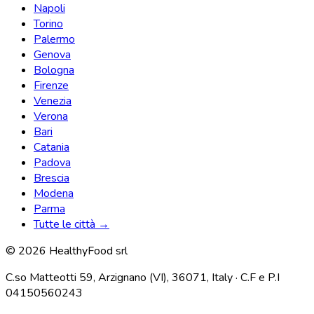
Napoli
Torino
Palermo
Genova
Bologna
Firenze
Venezia
Verona
Bari
Catania
Padova
Brescia
Modena
Parma
Tutte le città →
© 2026 HealthyFood srl
C.so Matteotti 59, Arzignano (VI), 36071, Italy · C.F e P.I
04150560243