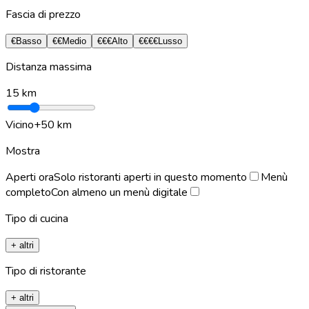
Fascia di prezzo
€
Basso
€€
Medio
€€€
Alto
€€€€
Lusso
Distanza massima
15
km
Vicino
+50 km
Mostra
Aperti ora
Solo ristoranti aperti in questo momento
Menù
completo
Con almeno un menù digitale
Tipo di cucina
+ altri
Tipo di ristorante
+ altri