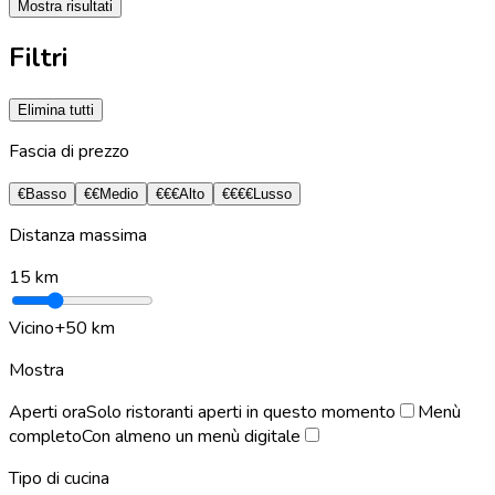
Mostra risultati
Filtri
Elimina tutti
Fascia di prezzo
€
Basso
€€
Medio
€€€
Alto
€€€€
Lusso
Distanza massima
15
km
Vicino
+50 km
Mostra
Aperti ora
Solo ristoranti aperti in questo momento
Menù
completo
Con almeno un menù digitale
Tipo di cucina