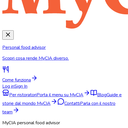
Personal food advisor
Scopri cosa rende MyCIA diverso.
Come funziona
Log in
Sign In
Per ristoratori
Porta il menu su MyCIA
Blog
Guide e
storie dal mondo MyCIA
Contatti
Parla con il nostro
team
MyCIA personal food advisor