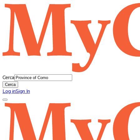
Cerca
Cerca
Log in
Sign In