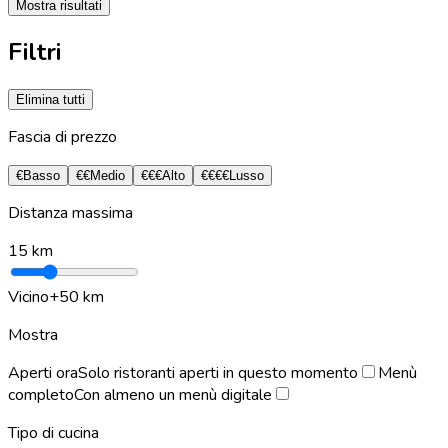
Mostra risultati
Filtri
Elimina tutti
Fascia di prezzo
€
Basso
€€
Medio
€€€
Alto
€€€€
Lusso
Distanza massima
15
km
Vicino
+50 km
Mostra
Aperti ora
Solo ristoranti aperti in questo momento
Menù
completo
Con almeno un menù digitale
Tipo di cucina