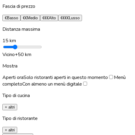
Fascia di prezzo
€
Basso
€€
Medio
€€€
Alto
€€€€
Lusso
Distanza massima
15
km
Vicino
+50 km
Mostra
Aperti ora
Solo ristoranti aperti in questo momento
Menù
completo
Con almeno un menù digitale
Tipo di cucina
+ altri
Tipo di ristorante
+ altri