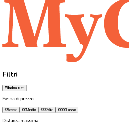
Filtri
Elimina tutti
Fascia di prezzo
€
Basso
€€
Medio
€€€
Alto
€€€€
Lusso
Distanza massima