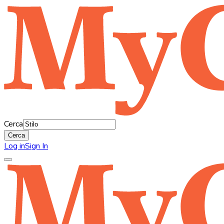
Cerca
Cerca
Log in
Sign In