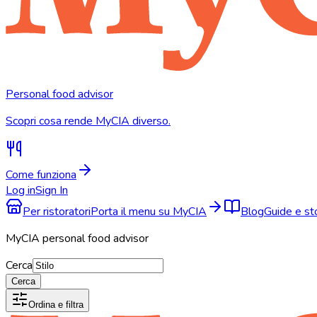
Personal food advisor
Scopri cosa rende MyCIA diverso.
Come funziona
Log in
Sign In
Per ristoratori
Porta il menu su MyCIA
Blog
Guide e s
MyCIA personal food advisor
Cerca
Cerca
Ordina e filtra