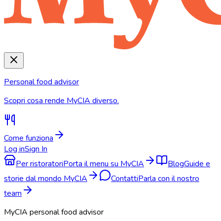
Personal food advisor
Scopri cosa rende MyCIA diverso.
Come funziona
Log in
Sign In
Per ristoratori
Porta il menu su MyCIA
Blog
Guide e
storie dal mondo MyCIA
Contatti
Parla con il nostro
team
MyCIA personal food advisor