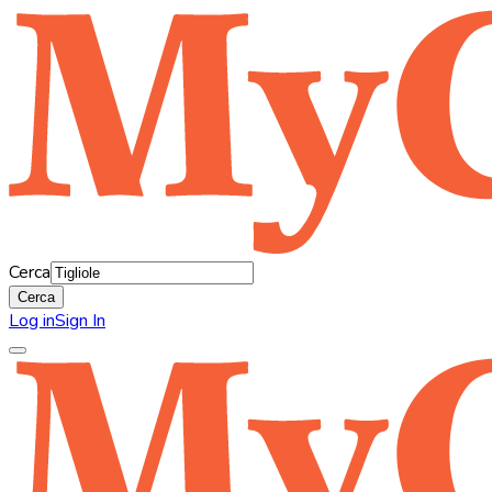
Cerca
Cerca
Log in
Sign In