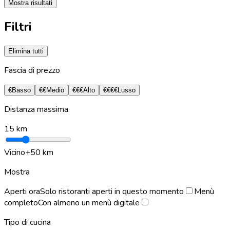
Mostra risultati
Filtri
Elimina tutti
Fascia di prezzo
€
Basso
€€
Medio
€€€
Alto
€€€€
Lusso
Distanza massima
15
km
Vicino
+50 km
Mostra
Aperti ora
Solo ristoranti aperti in questo momento
Menù
completo
Con almeno un menù digitale
Tipo di cucina