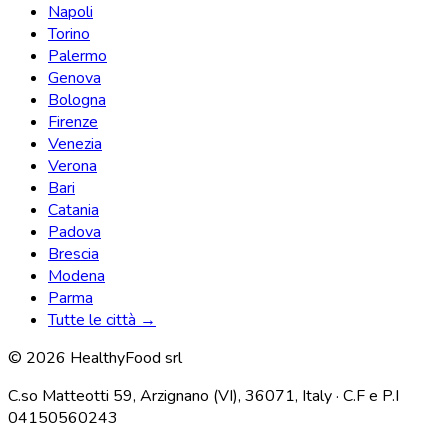
Napoli
Torino
Palermo
Genova
Bologna
Firenze
Venezia
Verona
Bari
Catania
Padova
Brescia
Modena
Parma
Tutte le città →
© 2026 HealthyFood srl
C.so Matteotti 59, Arzignano (VI), 36071, Italy · C.F e P.I
04150560243