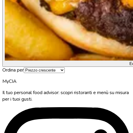
E
Ordina per
MyCIA
Il tuo personal food advisor: scopri ristoranti e menù su misura
per i tuoi gusti.