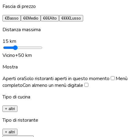
Fascia di prezzo
€
Basso
€€
Medio
€€€
Alto
€€€€
Lusso
Distanza massima
15
km
Vicino
+50 km
Mostra
Aperti ora
Solo ristoranti aperti in questo momento
Menù
completo
Con almeno un menù digitale
Tipo di cucina
+ altri
Tipo di ristorante
+ altri