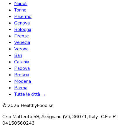
Napoli
Torino
Palermo
Genova
Bologna
Firenze
Venezia
Verona
Bari
Catania
Padova
Brescia
Modena
Parma
Tutte le città →
© 2026 HealthyFood srl
C.so Matteotti 59, Arzignano (VI), 36071, Italy · C.F e P.I
04150560243