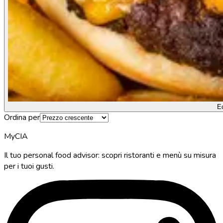
E
Ordina per
MyCIA
Il tuo personal food advisor: scopri ristoranti e menù su misura
per i tuoi gusti.