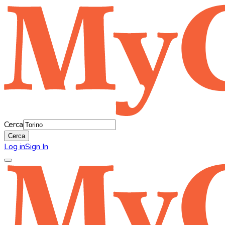
Cerca
Cerca
Log in
Sign In