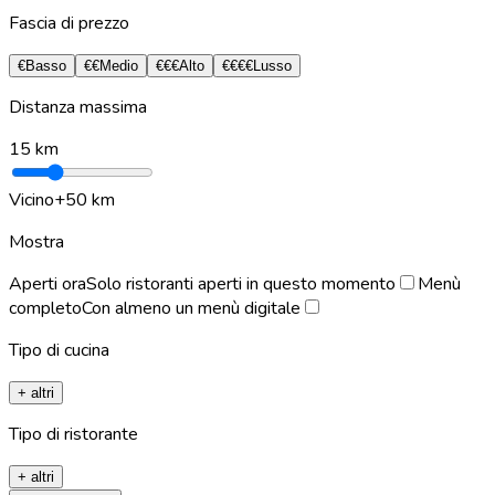
Fascia di prezzo
€
Basso
€€
Medio
€€€
Alto
€€€€
Lusso
Distanza massima
15
km
Vicino
+50 km
Mostra
Aperti ora
Solo ristoranti aperti in questo momento
Menù
completo
Con almeno un menù digitale
Tipo di cucina
+ altri
Tipo di ristorante
+ altri