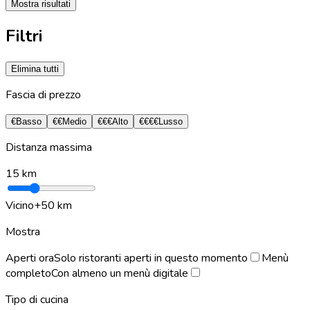
Mostra risultati
Filtri
Elimina tutti
Fascia di prezzo
€
Basso
€€
Medio
€€€
Alto
€€€€
Lusso
Distanza massima
15
km
Vicino
+50 km
Mostra
Aperti ora
Solo ristoranti aperti in questo momento
Menù
completo
Con almeno un menù digitale
Tipo di cucina