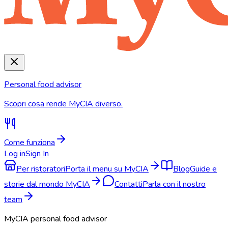
Personal food advisor
Scopri cosa rende MyCIA diverso.
Come funziona
Log in
Sign In
Per ristoratori
Porta il menu su MyCIA
Blog
Guide e
storie dal mondo MyCIA
Contatti
Parla con il nostro
team
MyCIA personal food advisor