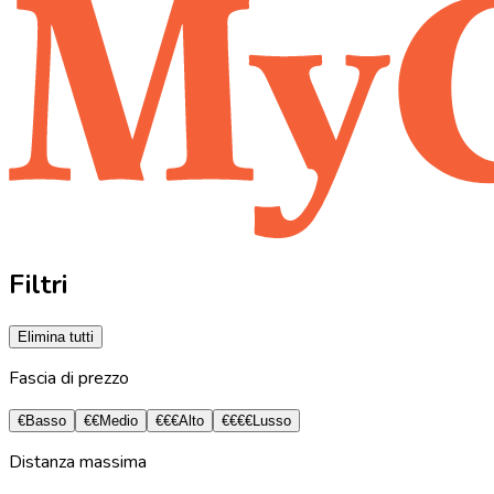
Filtri
Elimina tutti
Fascia di prezzo
€
Basso
€€
Medio
€€€
Alto
€€€€
Lusso
Distanza massima