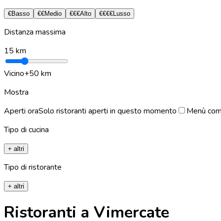
€
Basso
€€
Medio
€€€
Alto
€€€€
Lusso
Distanza massima
15
km
Vicino
+50 km
Mostra
Aperti ora
Solo ristoranti aperti in questo momento
Menù com
Tipo di cucina
+ altri
Tipo di ristorante
+ altri
Ristoranti a Vimercate