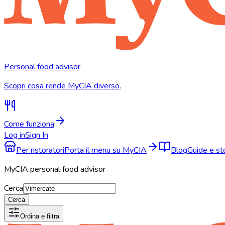
Personal food advisor
Scopri cosa rende MyCIA diverso.
Come funziona
Log in
Sign In
Per ristoratori
Porta il menu su MyCIA
Blog
Guide e s
MyCIA personal food advisor
Cerca
Cerca
Ordina e filtra