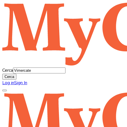
Cerca
Cerca
Log in
Sign In