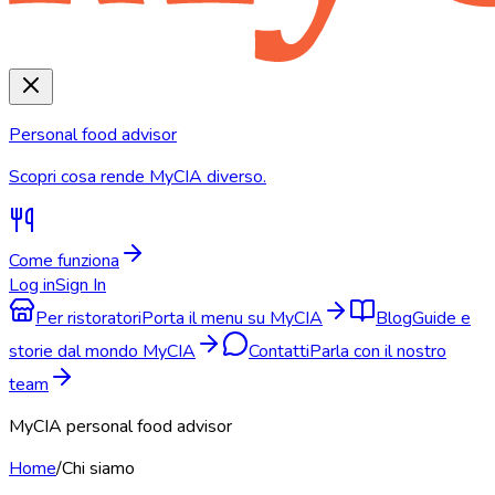
Personal food advisor
Scopri cosa rende MyCIA diverso.
Come funziona
Log in
Sign In
Per ristoratori
Porta il menu su MyCIA
Blog
Guide e
storie dal mondo MyCIA
Contatti
Parla con il nostro
team
MyCIA personal food advisor
Home
/
Chi siamo