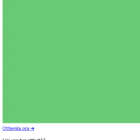
Ottienila ora ➜