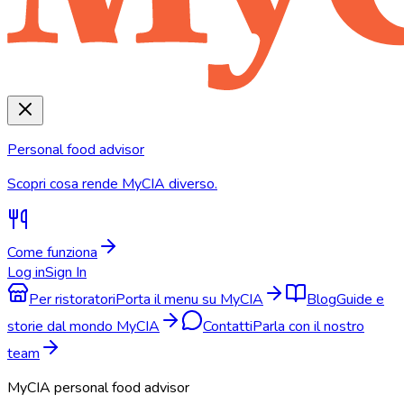
Personal food advisor
Scopri cosa rende MyCIA diverso.
Come funziona
Log in
Sign In
Per ristoratori
Porta il menu su MyCIA
Blog
Guide e
storie dal mondo MyCIA
Contatti
Parla con il nostro
team
MyCIA personal food advisor