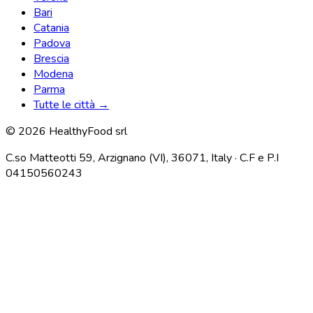
Bari
Catania
Padova
Brescia
Modena
Parma
Tutte le città →
© 2026 HealthyFood srl
C.so Matteotti 59, Arzignano (VI), 36071, Italy · C.F e P.I
04150560243