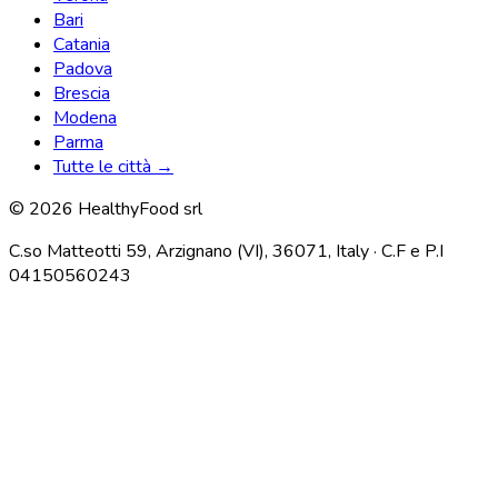
Bari
Catania
Padova
Brescia
Modena
Parma
Tutte le città →
© 2026 HealthyFood srl
C.so Matteotti 59, Arzignano (VI), 36071, Italy · C.F e P.I
04150560243