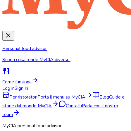
Personal food advisor
Scopri cosa rende MyCIA diverso.
Come funziona
Log in
Sign In
Per ristoratori
Porta il menu su MyCIA
Blog
Guide e
storie dal mondo MyCIA
Contatti
Parla con il nostro
team
MyCIA personal food advisor