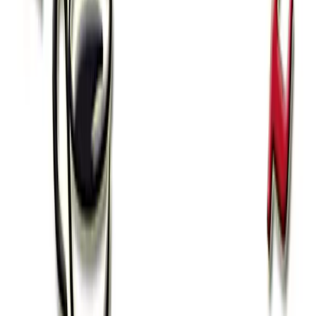
DRINK
drink
stuzzichini