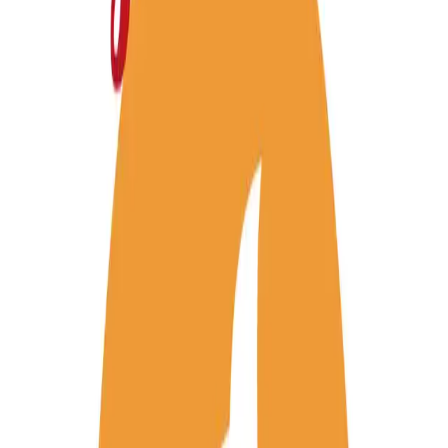
Menù per te
Menù
Menù non aggiornato ?
Invia una segnalazione
Legenda
Piatti
Menù pranzo
CONI
COPPETTE