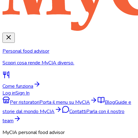
Personal food advisor
Scopri cosa rende MyCIA diverso.
Come funziona
Log in
Sign In
Per ristoratori
Porta il menu su MyCIA
Blog
Guide e
storie dal mondo MyCIA
Contatti
Parla con il nostro
team
MyCIA personal food advisor