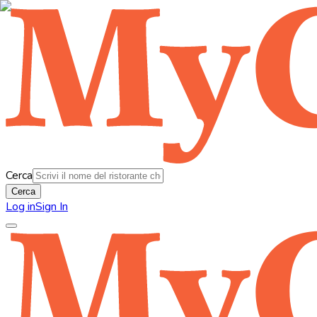
Cerca
Cerca
Log in
Sign In