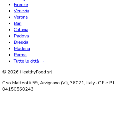
Firenze
Venezia
Verona
Bari
Catania
Padova
Brescia
Modena
Parma
Tutte le città →
© 2026 HealthyFood srl
C.so Matteotti 59, Arzignano (VI), 36071, Italy · C.F e P.I
04150560243