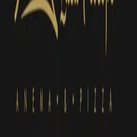
i ripieni
i dolci
MyCIA
Il tuo personal food advisor: scopri ristoranti e menù su misura
per i tuoi gusti.