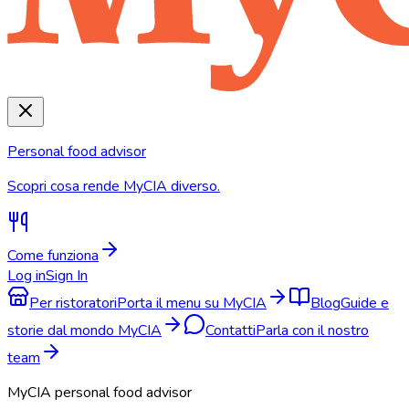
Personal food advisor
Scopri cosa rende MyCIA diverso.
Come funziona
Log in
Sign In
Per ristoratori
Porta il menu su MyCIA
Blog
Guide e
storie dal mondo MyCIA
Contatti
Parla con il nostro
team
MyCIA personal food advisor