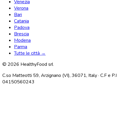
Venezia
Verona
Bari
Catania
Padova
Brescia
Modena
Parma
Tutte le città →
© 2026 HealthyFood srl
C.so Matteotti 59, Arzignano (VI), 36071, Italy · C.F e P.I
04150560243