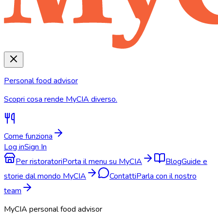
Personal food advisor
Scopri cosa rende MyCIA diverso.
Come funziona
Log in
Sign In
Per ristoratori
Porta il menu su MyCIA
Blog
Guide e
storie dal mondo MyCIA
Contatti
Parla con il nostro
team
MyCIA personal food advisor