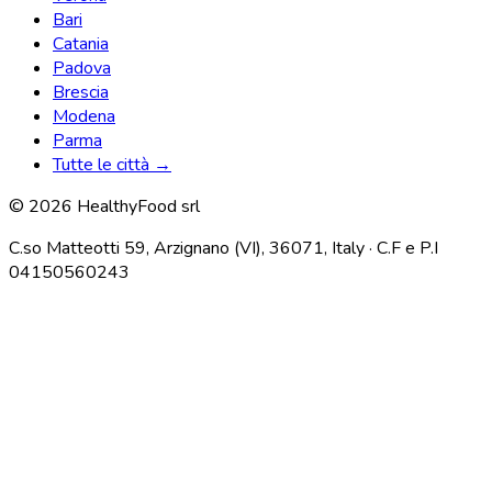
Bari
Catania
Padova
Brescia
Modena
Parma
Tutte le città →
© 2026 HealthyFood srl
C.so Matteotti 59, Arzignano (VI), 36071, Italy · C.F e P.I
04150560243