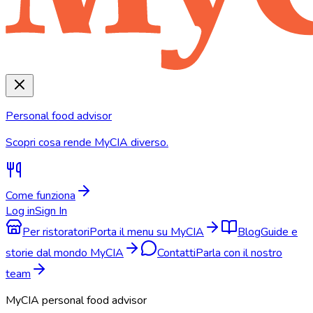
Personal food advisor
Scopri cosa rende MyCIA diverso.
Come funziona
Log in
Sign In
Per ristoratori
Porta il menu su MyCIA
Blog
Guide e
storie dal mondo MyCIA
Contatti
Parla con il nostro
team
MyCIA personal food advisor