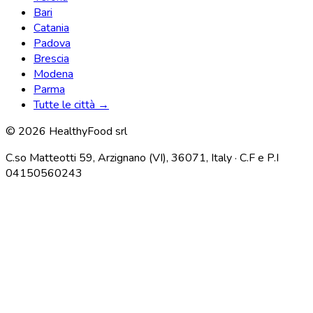
Bari
Catania
Padova
Brescia
Modena
Parma
Tutte le città →
© 2026 HealthyFood srl
C.so Matteotti 59, Arzignano (VI), 36071, Italy · C.F e P.I
04150560243