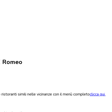
 E Romeo
ristoranti simili nelle vicinanze con il menù completo
clicca qui.