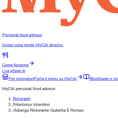
Personal food advisor
Scopri cosa rende MyCIA diverso.
Come funziona
Log in
Sign In
Per ristoratori
Porta il menu su MyCIA
Blog
Guide e s
MyCIA personal food advisor
Ristoranti
/
Montorso Vicentino
/
Albergo Ristorante Giulietta E Romeo