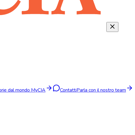
torie dal mondo MyCIA
Contatti
Parla con il nostro team