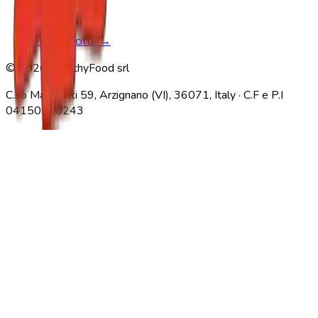
Modena
Parma
Tutte le città →
© 2026 HealthyFood srl
C.so Matteotti 59, Arzignano (VI), 36071, Italy · C.F e P.I
04150560243