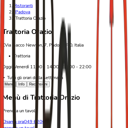
Ristoranti
/
Padova
/
Trattoria Orazio
Trattoria Orazio
€
Via Isacco Newton, 7, Padova, PD, Italia
Trattoria
Oggi:
Venerdì
11:00 - 14:00 / 18:00 - 22:00
Tutti gli orari della settimana
Menù
Info
Recensioni
Menù di
Trattoria Orazio
Prenota un tavolo
Chiama ora
049 620634
prenota un tavolo