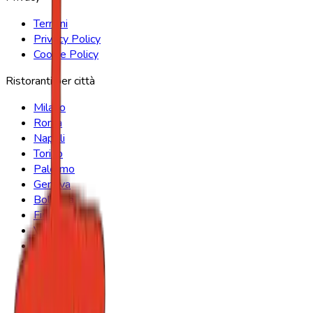
Termini
Privacy Policy
Cookie Policy
Ristoranti per città
Milano
Roma
Napoli
Torino
Palermo
Genova
Bologna
Firenze
Venezia
Verona
Bari
Catania
Padova
Brescia