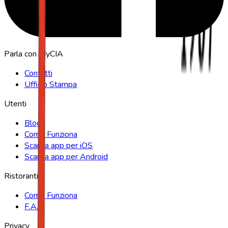
Parla con MyCIA
Contatti
Ufficio Stampa
Utenti
Blog
Come Funziona
Scarica app per iOS
Scarica app per Android
Ristoranti
Come Funziona
F.A.Q.
Privacy