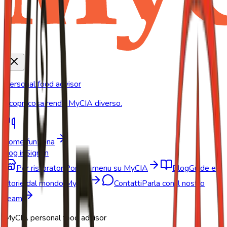
Personal food advisor
Scopri cosa rende MyCIA diverso.
Come funziona
Log in
Sign In
Per ristoratori
Porta il menu su MyCIA
Blog
Guide e
storie dal mondo MyCIA
Contatti
Parla con il nostro
team
MyCIA personal food advisor