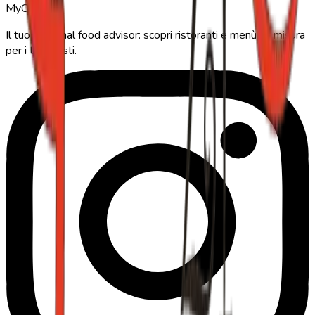
MyCIA
Il tuo personal food advisor: scopri ristoranti e menù su misura
per i tuoi gusti.