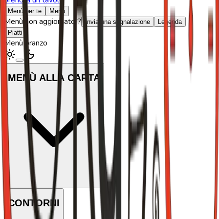
Menù per te
Menù
Menù non aggiornato ?
Invia una segnalazione
Legenda
Piatti
Menù pranzo
MENÙ ALLA CARTA
CONTORNI