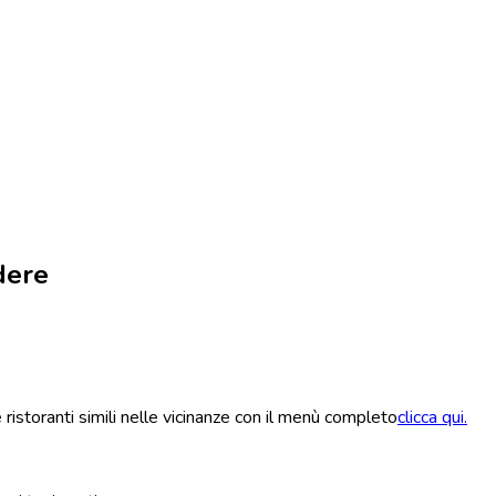
dere
ristoranti simili nelle vicinanze con il menù completo
clicca qui.