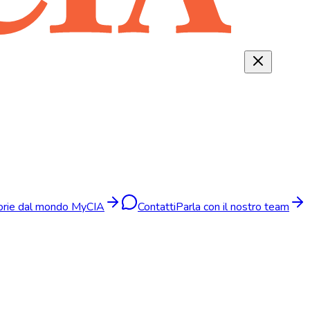
torie dal mondo MyCIA
Contatti
Parla con il nostro team