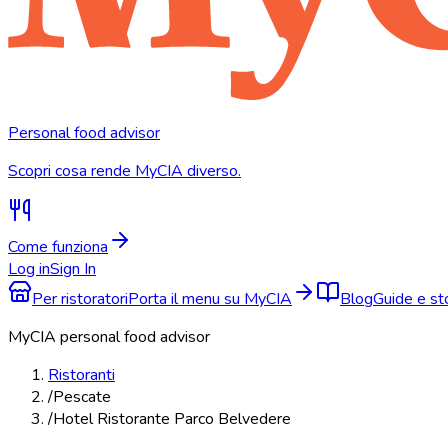
Personal food advisor
Scopri cosa rende MyCIA diverso.
Come funziona
Log in
Sign In
Per ristoratori
Porta il menu su MyCIA
Blog
Guide e s
MyCIA personal food advisor
Ristoranti
/
Pescate
/
Hotel Ristorante Parco Belvedere