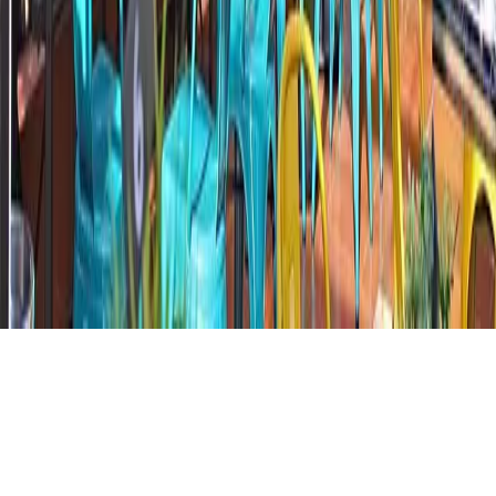
Verona
Bari
Catania
Padova
Brescia
Modena
Parma
Tutte le città →
© 2026 HealthyFood srl
C.so Matteotti 59, Arzignano (VI), 36071, Italy · C.F e P.I
04150560243