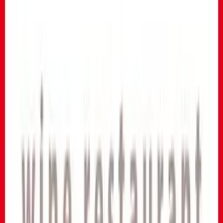
Parla con MyCIA
Contatti
Ufficio Stampa
Utenti
Blog