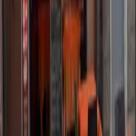
Via Cagliari, 88, Iglesias, SU, Italia
Filtra i ristoranti a
Iglesias
Domande frequenti
Quanti ristoranti ci sono a Iglesias?
Quali tipi di cucina trovo tra i ristoranti a Iglesias?
Che fasce di prezzo hanno i ristoranti a Iglesias?
Come trovo un ristorante adatto alle mie esigenze
alimentari a Iglesias?
Posso prenotare o ordinare online a Iglesias?
MyCIA
Il tuo personal food advisor: scopri ristoranti e menù su misura
per i tuoi gusti.