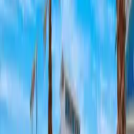
Via Leonardo Da Vinci, 105, Quartu Sant'Elena, CA, Italia
Flower Park
Bar, Cafè, Cocktail Bar
·
€€
Via Germania, 36, Quartu Sant'Elena, CA, Italia
Hibiscus Ristorante Pizzeria
Ristorante Pizzeria
·
€€
Via Dante, 81, 09045 Quartu Sant'Elena CA, Italia
Pizzeria il sorriso
Pizzeria
·
€€
Sant'Elena, Via L. Manara, 2, 09045 Quartu Sant'Elena CA,