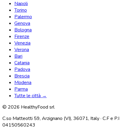
Napoli
Torino
Palermo
Genova
Bologna
Firenze
Venezia
Verona
Bari
Catania
Padova
Brescia
Modena
Parma
Tutte le città →
© 2026 HealthyFood srl
C.so Matteotti 59, Arzignano (VI), 36071, Italy · C.F e P.I
04150560243