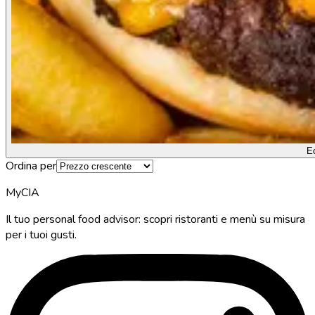
E
Ordina per
MyCIA
Il tuo personal food advisor: scopri ristoranti e menù su misura
per i tuoi gusti.