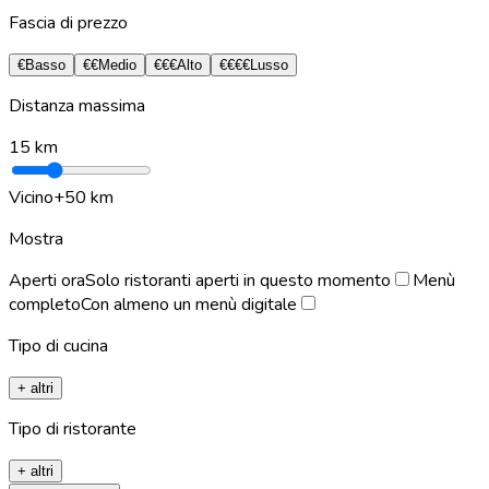
Fascia di prezzo
€
Basso
€€
Medio
€€€
Alto
€€€€
Lusso
Distanza massima
15
km
Vicino
+50 km
Mostra
Aperti ora
Solo ristoranti aperti in questo momento
Menù
completo
Con almeno un menù digitale
Tipo di cucina
+ altri
Tipo di ristorante
+ altri