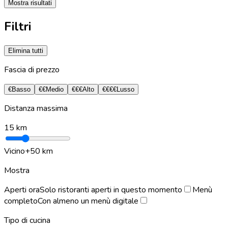
Mostra risultati
Filtri
Elimina tutti
Fascia di prezzo
€
Basso
€€
Medio
€€€
Alto
€€€€
Lusso
Distanza massima
15
km
Vicino
+50 km
Mostra
Aperti ora
Solo ristoranti aperti in questo momento
Menù
completo
Con almeno un menù digitale
Tipo di cucina