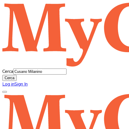
Cerca
Cerca
Log in
Sign In