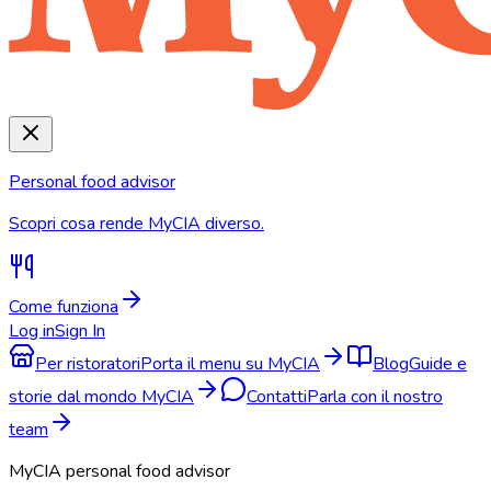
Personal food advisor
Scopri cosa rende MyCIA diverso.
Come funziona
Log in
Sign In
Per ristoratori
Porta il menu su MyCIA
Blog
Guide e
storie dal mondo MyCIA
Contatti
Parla con il nostro
team
MyCIA personal food advisor