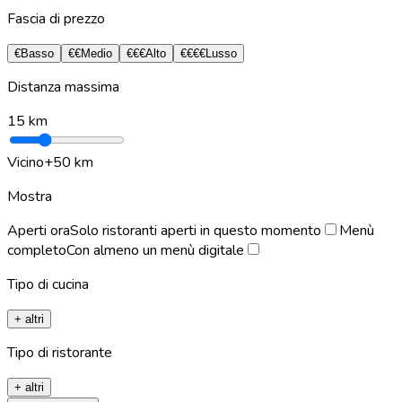
Fascia di prezzo
€
Basso
€€
Medio
€€€
Alto
€€€€
Lusso
Distanza massima
15
km
Vicino
+50 km
Mostra
Aperti ora
Solo ristoranti aperti in questo momento
Menù
completo
Con almeno un menù digitale
Tipo di cucina
+ altri
Tipo di ristorante
+ altri