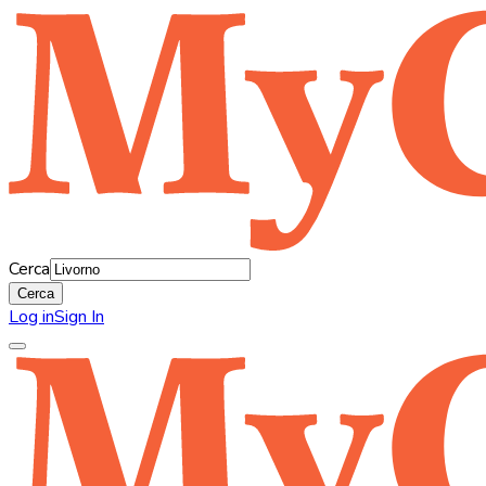
Cerca
Cerca
Log in
Sign In