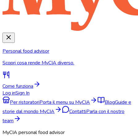
Personal food advisor
Scopri cosa rende MyCIA diverso.
Come funziona
Log in
Sign In
Per ristoratori
Porta il menu su MyCIA
Blog
Guide e
storie dal mondo MyCIA
Contatti
Parla con il nostro
team
MyCIA personal food advisor