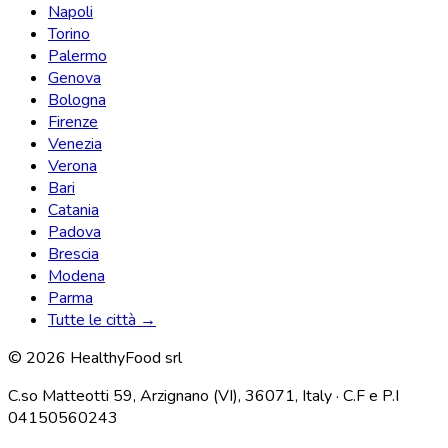
Napoli
Torino
Palermo
Genova
Bologna
Firenze
Venezia
Verona
Bari
Catania
Padova
Brescia
Modena
Parma
Tutte le città →
© 2026 HealthyFood srl
C.so Matteotti 59, Arzignano (VI), 36071, Italy · C.F e P.I
04150560243