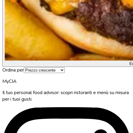
E
Ordina per
MyCIA
Il tuo personal food advisor: scopri ristoranti e menù su misura
per i tuoi gusti.